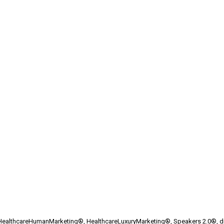
HealthcareHumanMarketing®, HealthcareLuxuryMarketing®, Speakers 2.0®, dife